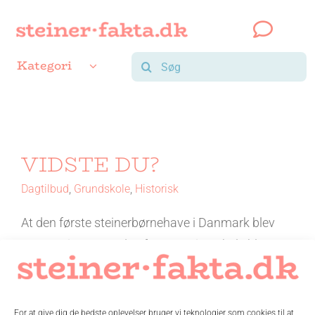
Skip
to
content
Søg
Kategori
efter:
VIDSTE DU?
Dagtilbud
,
Grundskole
,
Historisk
At den første steinerbørnehave i Danmark blev
oprettet i 1949, at den første steinerskole blev
grundlagt i Gentofte i …
Læs mere
For at give dig de bedste oplevelser bruger vi teknologier som cookies til at