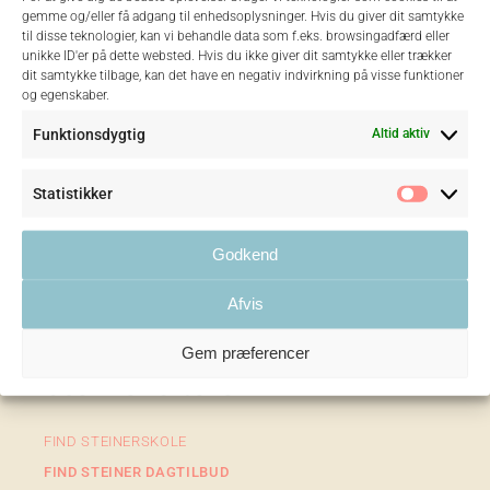
gemme og/eller få adgang til enhedsoplysninger. Hvis du giver dit samtykke
til disse teknologier, kan vi behandle data som f.eks. browsingadfærd eller
unikke ID'er på dette websted. Hvis du ikke giver dit samtykke eller trækker
SE FLERE INDLÆG
dit samtykke tilbage, kan det have en negativ indvirkning på visse funktioner
og egenskaber.
Funktionsdygtig
Altid aktiv
Statistikker
Statist
Godkend
I Danmark findes der 65
Afvis
steiner dagtilbud og 14
Gem præferencer
steinerskoler
FIND STEINERSKOLE
FIND STEINER DAGTILBUD