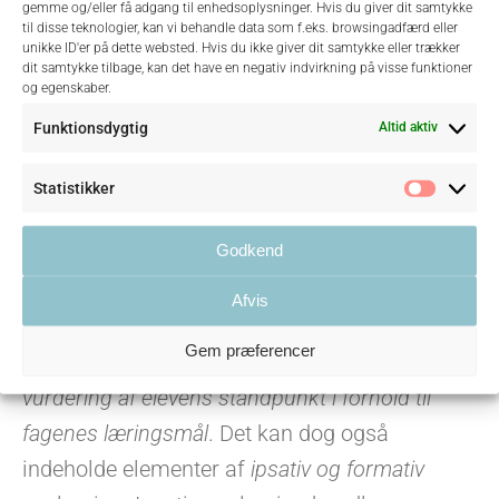
vidnesbyrdet er forskelligt, afhængig af på
gemme og/eller få adgang til enhedsoplysninger. Hvis du giver dit samtykke
til disse teknologier, kan vi behandle data som f.eks. browsingadfærd eller
hvilket tidspunkt i skoleforløbet eleven
unikke ID'er på dette websted. Hvis du ikke giver dit samtykke eller trækker
dit samtykke tilbage, kan det have en negativ indvirkning på visse funktioner
modtager det. Det har flere funktioner i
og egenskaber.
læringsprocessen og kan både rette sig mod
Funktionsdygtig
Altid aktiv
videre udvikling eller næste læringsmuligheder
(formativ), og så kan det indeholde et
Statistikker
Statist
standpunkt for elevens opnåede færdigheder
Godkend
og kompetencer på et bestemt tidspunkt i
skoleforløbet (summativ). I det afsluttende
Afvis
vidnesbyrd i 12. klasse/2. hf fremstår
Gem præferencer
evalueringen primært som
en summativ
vurdering af elevens standpunkt i forhold til
fagenes læringsmål
. Det kan dog også
indeholde elementer af
ipsativ og formativ