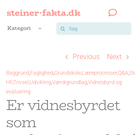
Skip
to
content
Søg
Kategori
efter:
Previous
Next
Baggrund
,
Faglighed
,
Grundskole
,
Læreprocesser
,
Q&A
,
St
HF
,
Trivsel
,
Udvikling
,
Værdigrundlag
,
Vidnesbyrd og
evaluering
Er vidnesbyrdet
som