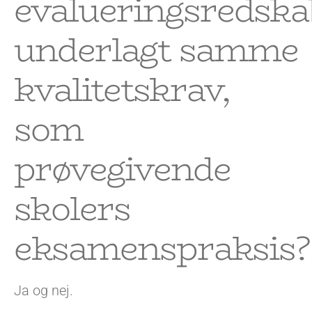
evalueringsredska
underlagt samme
kvalitetskrav,
som
prøvegivende
skolers
eksamenspraksis?
Ja og nej.