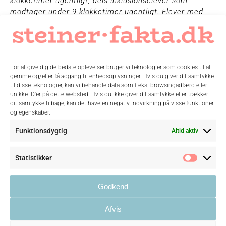
klokketimer ugentligt, dels inklusionselever som
modtager under 9 klokketimer ugentligt. Elever med
mere end 9 timers støtte får årligt bevilliget timerne
via PPR, mens inklusionseleverne udpeges og støttes
via skolens kompetencecenter,
specialundervisningscenter eller lign. Skolen
udarbejder handleplaner på alle disse elever, så
For at give dig de bedste oplevelser bruger vi teknologier som cookies til at
gemme og/eller få adgang til enhedsoplysninger. Hvis du giver dit samtykke
støtten underbygges af dokumentation, evaluering og
til disse teknologier, kan vi behandle data som f.eks. browsingadfærd eller
opfølgning. (kilde: undersøgelse gennemført af
unikke ID'er på dette websted. Hvis du ikke giver dit samtykke eller trækker
Steinerskolerne i 2025)
dit samtykke tilbage, kan det have en negativ indvirkning på visse funktioner
og egenskaber.
*Nogle steinerskoler er certificeret som profilskole. De
Funktionsdygtig
Altid aktiv
lever op til kravene i certificeringsbekendtgørelsen i
forhold til tilbud om specialundervisning, og er
Statistikker
certificeret og godkendt af Styrelsen for Kvalitet og
Statist
Undervisning (STUK). Enkelte skoler har også
specialklasser tilknyttet.
Godkend
Afvis
De elever, som modtager specialpædagogisk