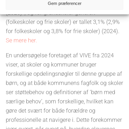
støtte på steinerskoler, er i gennemsnit
5,5%
Gem præferencer
(2025)*, og for grundskoler generelt
(folkeskoler og frie skoler) er tallet 3,1% (2,9%
for folkeskoler og 3,8% for frie skoler) (2024).
Se mere her.
En undersøgelse foretaget af VIVE fra 2024
viser, at skoler og kommuner bruger
forskellige opdelingsnøgler til denne gruppe af
børn, og at både kommunens fagfolk og skoler
ser støttebehov og definitioner af ‘børn med
særlige behov’, som forskellige, hvilket kan
gøre det svært for både forældre og
professionelle at navigere i. Dette forekommer
især svært, når synet på, hvordan elevernes